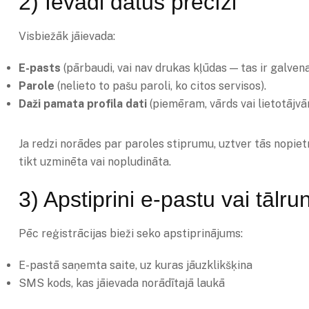
2) Ievadi datus precīzi
Visbiežāk jāievada:
E-pasts
(pārbaudi, vai nav drukas kļūdas — tas ir galven
Parole
(nelieto to pašu paroli, ko citos servisos).
Daži pamata profila dati
(piemēram, vārds vai lietotājvā
Ja redzi norādes par paroles stiprumu, uztver tās nopietn
tikt uzminēta vai nopludināta.
3) Apstiprini e-pastu vai tālrun
Pēc reģistrācijas bieži seko apstiprinājums:
E-pastā saņemta saite, uz kuras jāuzklikšķina
SMS kods, kas jāievada norādītajā laukā