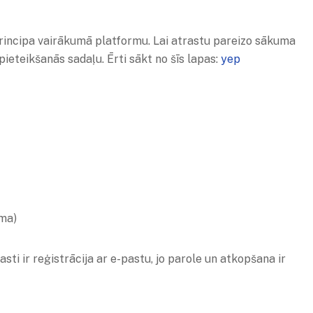
a principa vairākumā platformu. Lai atrastu pareizo sākuma
/pieteikšanās sadaļu. Ērti sākt no šīs lapas:
yep
ama)
ti ir reģistrācija ar e-pastu, jo parole un atkopšana ir