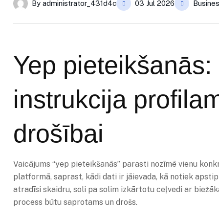
By
administrator_431d4c
03 Jul 2026
Busines
Yep pieteikšanās: 
instrukcija profil
drošībai
Vaicājums “yep pieteikšanās” parasti nozīmē vienu konkrē
platformā, saprast, kādi dati ir jāievada, kā notiek apst
atradīsi skaidru, soli pa solim izkārtotu ceļvedi ar bie
process būtu saprotams un drošs.