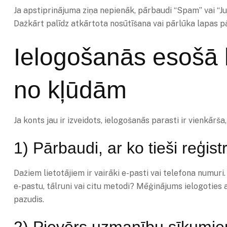
Ja apstiprinājuma ziņa nepienāk, pārbaudi “Spam” vai “Junk
Dažkārt palīdz atkārtota nosūtīšana vai pārlūka lapas p
Ielogošanās esošā k
no kļūdām
Ja konts jau ir izveidots, ielogošanās parasti ir vienkārš
1) Pārbaudi, ar ko tieši reģist
Dažiem lietotājiem ir vairāki e-pasti vai telefona numuri. 
e-pastu, tālruni vai citu metodi? Mēģinājums ielogoties a
pazudis.