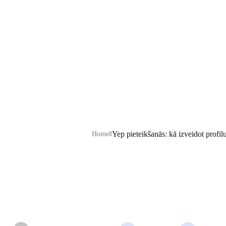
apstiprināt 
droši
Yep pieteikšanās: kā izveidot profilu
Home