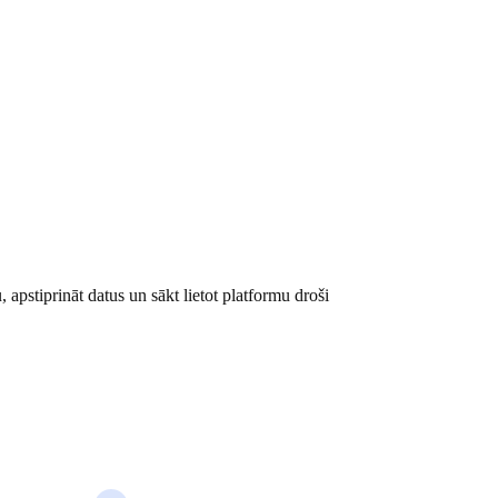
datus un sākt lietot
, apstiprināt datus un sākt lietot platformu droši