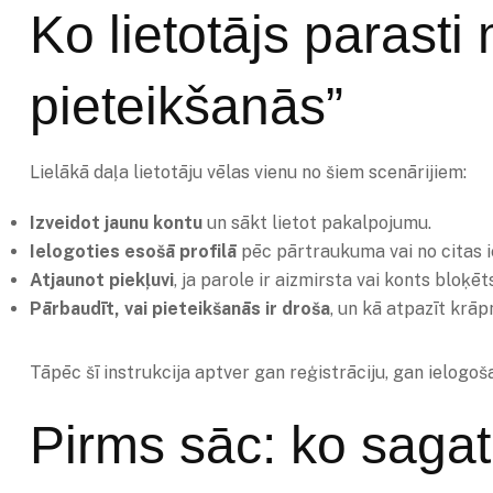
Ko lietotājs parasti
pieteikšanās”
Lielākā daļa lietotāju vēlas vienu no šiem scenārijiem:
Izveidot jaunu kontu
un sākt lietot pakalpojumu.
Ielogoties esošā profilā
pēc pārtraukuma vai no citas i
Atjaunot piekļuvi
, ja parole ir aizmirsta vai konts bloķēt
Pārbaudīt, vai pieteikšanās ir droša
, un kā atpazīt krā
Tāpēc šī instrukcija aptver gan reģistrāciju, gan ielogoš
Pirms sāc: ko sagata