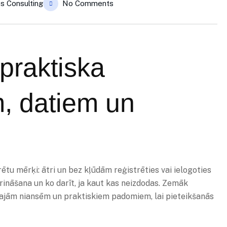
s Consulting
No Comments
praktiska
am, datiem un
tu mērķi: ātri un bez kļūdām reģistrēties vai ielogoties
iprināšana un ko darīt, ja kaut kas neizdodas. Zemāk
žākajām niansēm un praktiskiem padomiem, lai pieteikšanās