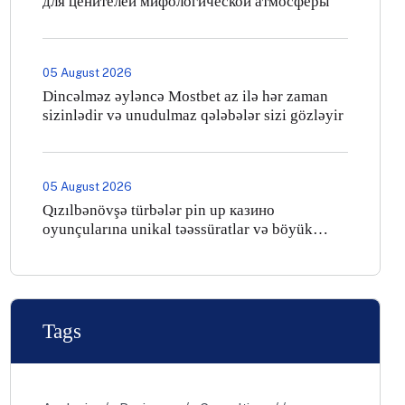
для ценителей мифологической атмосферы
05 August 2026
Dincəlməz əyləncə Mostbet az ilə hər zaman
sizinlədir və unudulmaz qələbələr sizi gözləyir
05 August 2026
Qızılbənövşə türbələr pin up казино
oyunçularına unikal təəssüratlar və böyük
jackpotlar vəd edir
Tags