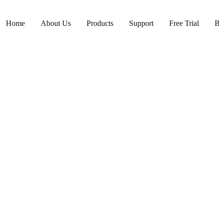
Home
About Us
Products
Support
Free Trial
B
anās: kā izveidot p