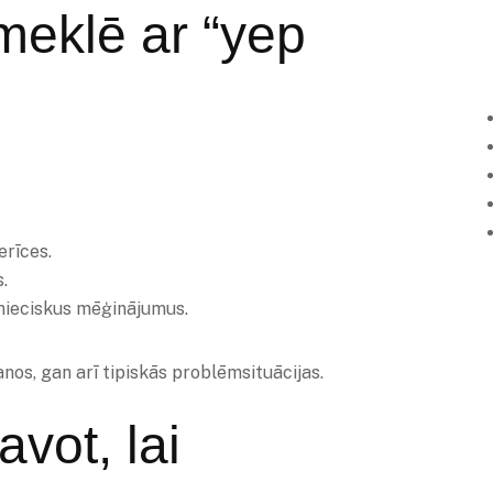
 meklē ar “yep
erīces.
s.
pnieciskus mēģinājumus.
anos, gan arī tipiskās problēmsituācijas.
vot, lai