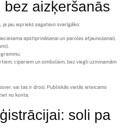
u bez aizķeršanās
 ja jau iepriekš sagatavo svarīgāko:
nepieciešama apstiprināšanai un paroles atjaunošanai).
umi).
rogrammu.
burtiem, cipariem un simboliem, bez viegli uzminamām
sver, vai tas ir droši. Publiskās vietās ieteicams
iet no konta.
istrācijai: soli pa