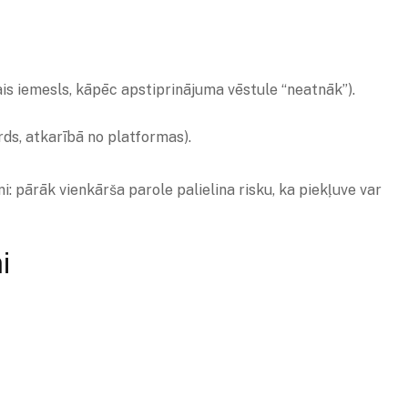
ais iemesls, kāpēc apstiprinājuma vēstule “neatnāk”).
rds, atkarībā no platformas).
i: pārāk vienkārša parole palielina risku, ka piekļuve var
i