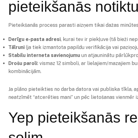
pieteikšanās notikt
Pieteikšanās process parasti aizņem tikai dažas minūtes,
Derīgu e-pasta adresi
, kurai tev ir piekļuve (tā bieži 
Tālruni
(ja tiek izmantota papildu verifikācija vai paziņoj
Stabilu interneta savienojumu
un atjauninātu pārlūkp
Drošu paroli
: vismaz 12 simboli, ar lielajiem/mazajiem 
kombinācijām.
Ja plāno pieteikties no darba datora vai publiska tīkla, ap
neatzīmēt “atcerēties mani” un pēc lietošanas vienmēr iz
Yep pieteikšanās reģ
solim