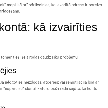
” mapi, kā arī pārliecinies, ka ievadītā adrese ir pareiza.
ārlādēšana.
ontā: kā izvairīties
a, tomēr tieši šeit rodas daudz sīku problēmu.
rējies
Ja ielogoties neizdodas, atceries: vai reģistrācija bija ar
r “nepareizo” identifikatoru bieži rada sajūtu, ka konts