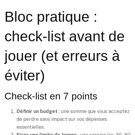
Bloc pratique :
check-list avant de
jouer (et erreurs à
éviter)
Check-list en 7 points
Définir un budget
: une somme que vous acceptez
de perdre sans impact sur vos dépenses
essentielles.
Fixer une limite de temps
: une session (ex. 30–60