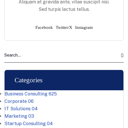
Aliquam at gravida ante, vitae suscipit nisi.
Sed turpis lectus tellus.
Facebook
Twitter/X
Instagram
Categories
Business Consulting
625
Corporate
06
IT Solutions
04
Marketing
03
Startup Consulting
04