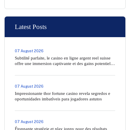
Latest Posts
07 August 2026
Subtilité parfaite, le casino en ligne argent reel suisse
offre une immersion captivante et des gains potentiels
inégalés
07 August 2026
Impressionante thor fortune casino revela segredos e
oportunidades imbatíveis para jogadores astutos
07 August 2026
Étonnante stratégie et play jonny pour des résultats