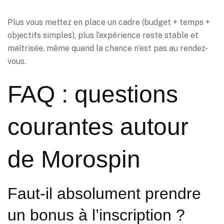
Plus vous mettez en place un cadre (budget + temps +
objectifs simples), plus l’expérience reste stable et
maîtrisée, même quand la chance n’est pas au rendez-
vous.
FAQ : questions
courantes autour
de Morospin
Faut-il absolument prendre
un bonus à l’inscription ?