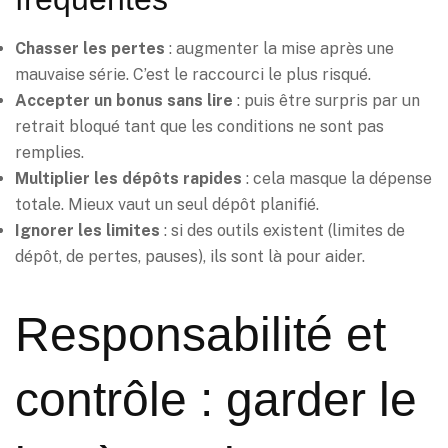
Chasser les pertes
: augmenter la mise après une
mauvaise série. C’est le raccourci le plus risqué.
Accepter un bonus sans lire
: puis être surpris par un
retrait bloqué tant que les conditions ne sont pas
remplies.
Multiplier les dépôts rapides
: cela masque la dépense
totale. Mieux vaut un seul dépôt planifié.
Ignorer les limites
: si des outils existent (limites de
dépôt, de pertes, pauses), ils sont là pour aider.
Responsabilité et
contrôle : garder le