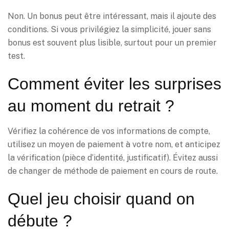
Non. Un bonus peut être intéressant, mais il ajoute des
conditions. Si vous privilégiez la simplicité, jouer sans
bonus est souvent plus lisible, surtout pour un premier
test.
Comment éviter les surprises
au moment du retrait ?
Vérifiez la cohérence de vos informations de compte,
utilisez un moyen de paiement à votre nom, et anticipez
la vérification (pièce d’identité, justificatif). Évitez aussi
de changer de méthode de paiement en cours de route.
Quel jeu choisir quand on
débute ?