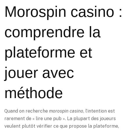
Morospin casino :
comprendre la
plateforme et
jouer avec
méthode
Quand on recherche
morospin casino
, l’intention est
rarement de « lire une pub ». La plupart des joueurs
veulent plutôt vérifier ce que propose la plateforme,