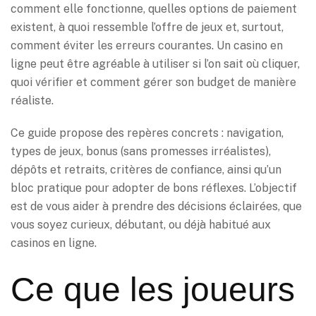
comment elle fonctionne, quelles options de paiement
existent, à quoi ressemble l’offre de jeux et, surtout,
comment éviter les erreurs courantes. Un casino en
ligne peut être agréable à utiliser si l’on sait où cliquer,
quoi vérifier et comment gérer son budget de manière
réaliste.
Ce guide propose des repères concrets : navigation,
types de jeux, bonus (sans promesses irréalistes),
dépôts et retraits, critères de confiance, ainsi qu’un
bloc pratique pour adopter de bons réflexes. L’objectif
est de vous aider à prendre des décisions éclairées, que
vous soyez curieux, débutant, ou déjà habitué aux
casinos en ligne.
Ce que les joueurs