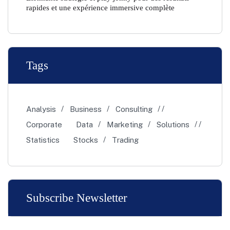
rapides et une expérience immersive complète
Tags
Analysis
Business
Consulting
Corporate
Data
Marketing
Solutions
Statistics
Stocks
Trading
Subscribe Newsletter