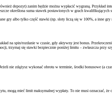
 również depozyt) zanim będzie można wypłacić wygraną. Przykład inter
jeszcze określona suma stawek postawionych w grach kwalifikujących s
ne gry albo tylko część stawki (np. sloty liczą się w 100%, a inne gry 
kład na spin/rozdanie w czasie, gdy aktywny jest bonus. Przekroczeni
ji, trzymaj się stawki bezpiecznie poniżej limitu – zwłaszcza przy szy
Jeżeli nie zdążysz wykonać obrotu w terminie, środki bonusowe (a cz
tu, mogą mieć limit maksymalnej wypłaty. To nie musi oznaczać, że o