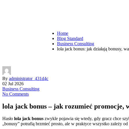
Home
Blog Standard
Business Consulting
lola jack bonus: jak działają bonusy, w
By
administrator_431d4c
02 Jul 2026
Business Consulting
No Comments
lola jack bonus – jak rozumieć promocje, w
Hasło
lola jack bonus
zwykle pojawia się wtedy, gdy gracz chce szyb
„bonusy” potrafią brzmieć prosto, ale w praktyce wszystko zależy o