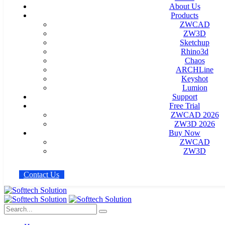
About Us
Products
ZWCAD
ZW3D
Sketchup
Rhino3d
Chaos
ARCHLine
Keyshot
Lumion
Support
Free Trial
ZWCAD 2026
ZW3D 2026
Buy Now
ZWCAD
ZW3D
C
o
n
t
a
c
t
U
s