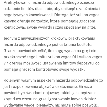
Praktykowanie hazardu odpowiedzialnego oznacza
ustalenie limitów dla siebie, aby uniknąć uzależnienia i
negatywnych konsekwencji. Dlatego też vulkan vegas
kasyno oferuje narzędzia, które pomagają graczom
kontrolować swoje wydatki i czas spędzany na grze.
Jednym z najważniejszych kroków w praktykowaniu
hazardu odpowiedzialnego jest ustalenie budżetu.
Gracze powinni określić, ile mogą wydać na grę i nie
przekraczać tego limitu. vulkan vegas 91 i vulkan vegas
77 oferują możliwość ustawienia limitów depozytu, co
pomaga graczom kontrolować swoje wydatki.
Kolejnym ważnym aspektem hazardu odpowiedzialnego
jest rozpoznawanie objawów uzależnienia. Gracze
powinni być świadomi objawów, takich jak spędzanie
zbyt dużo czasu na grze, ignorowanie innych działań i
wydawanie więcej pieniędzy, niż mogą sobie pozwolić.