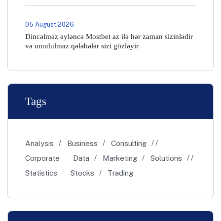
05 August 2026
Dincəlməz əyləncə Mostbet az ilə hər zaman sizinlədir
və unudulmaz qələbələr sizi gözləyir
Tags
Analysis
Business
Consulting
Corporate
Data
Marketing
Solutions
Statistics
Stocks
Trading