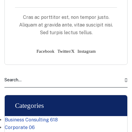
Cras ac porttitor est, non tempor justo.
Aliquam at gravida ante, vitae suscipit nisi.
Sed turpis lectus tellus.
Facebook
Twitter/X
Instagram
Categories
Business Consulting
618
Corporate
06