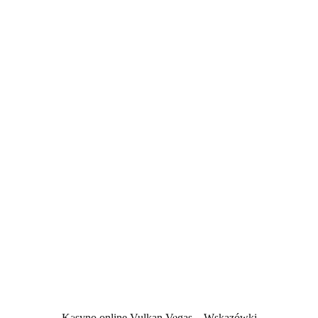
Vulkan Vegas –
Wskazówki
dotyczące
odpowiedzialnej
gry
Kasyno online Vulkan Vegas – Wskazówki