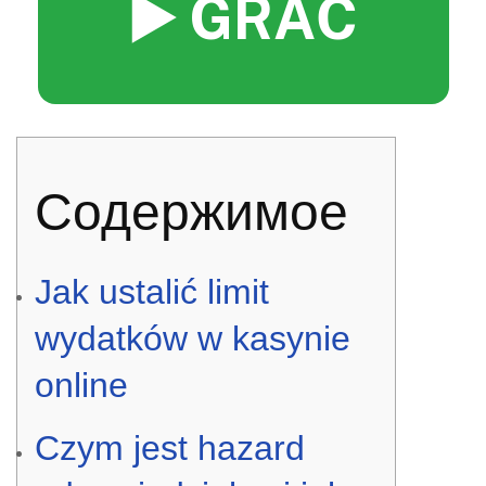
▶️ GRAĆ
Содержимое
Jak ustalić limit
wydatków w kasynie
online
Czym jest hazard