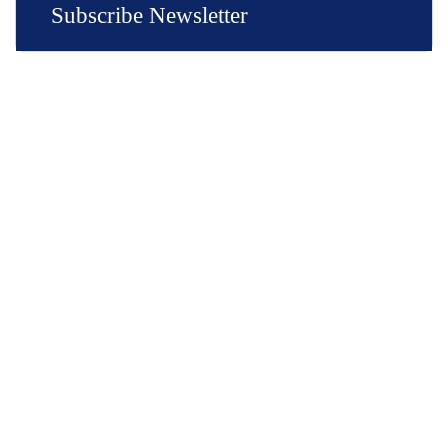
Subscribe Newsletter