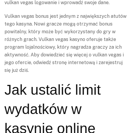
vulkan vegas logowanie i wprowadź swoje dane.
Vulkan vegas bonus jest jednym z największych atutów
tego kasyna. Nowi gracze mogą otrzymać bonus
powitalny, który może być wykorzystany do gry w
różnych grach. Vulkan vegas kasyno oferuje także
program lojalnościowy, który nagradza graczy za ich
aktywność. Aby dowiedzieć się więcej o vulkan vegas i
jego ofercie, odwiedź stronę internetową i zarejestruj
się już dziś.
Jak ustalić limit
wydatków w
kasynie online