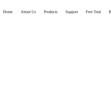
Home
About Us
Products
Support
Free Trial
B
mi Giriş Sayfası –