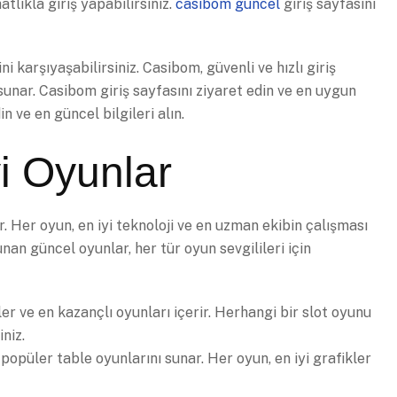
tlıkla giriş yapabilirsiniz.
casibom güncel
giriş sayfasını
i karşıyaşabilirsiniz. Casibom, güvenli ve hızlı giriş
 sunar. Casibom giriş sayfasını ziyaret edin ve en uygun
n ve en güncel bilgileri alın.
i Oyunlar
r. Her oyun, en iyi teknoloji ve en uzman ekibin çalışması
nan güncel oyunlar, her tür oyun sevgilileri için
er ve en kazançlı oyunları içerir. Herhangi bir slot oyunu
niz.
popüler table oyunlarını sunar. Her oyun, en iyi grafikler