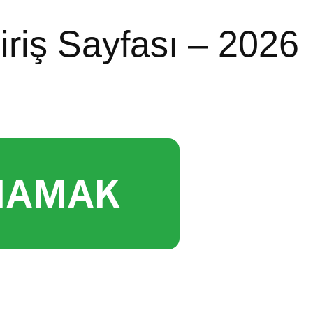
iş Sayfası – ​2026
YNAMAK