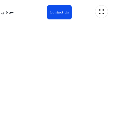
uy Now
 ​2026