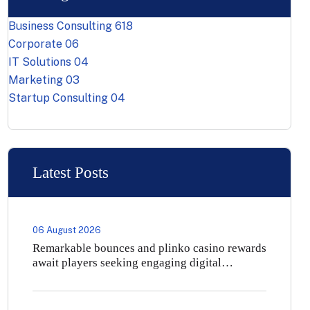
Business Consulting
618
Corporate
06
IT Solutions
04
Marketing
03
Startup Consulting
04
Latest Posts
06 August 2026
Remarkable bounces and plinko casino rewards
await players seeking engaging digital
entertainment