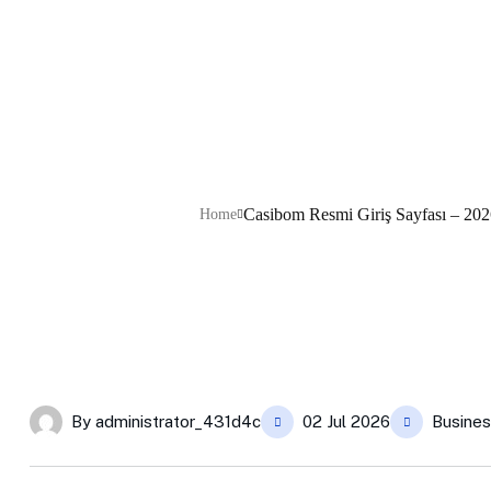
Casibom ca
Casibom Resmi Giriş Sayfası – ​20
Home
By
administrator_431d4c
02 Jul 2026
Busines