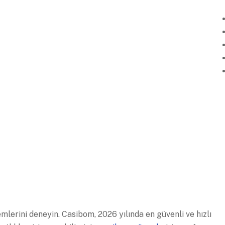
mlerini deneyin. Casibom, 2026 yılında en güvenli ve hızlı