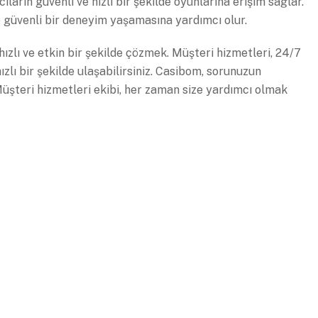
ıların güvenli ve hızlı bir şekilde oyunlarına erişim sağlar.
e güvenli bir deneyim yaşamasına yardımcı olur.
hızlı ve etkin bir şekilde çözmek. Müşteri hizmetleri, 24/7
ızlı bir şekilde ulaşabilirsiniz. Casibom, sorunuzun
Müşteri hizmetleri ekibi, her zaman size yardımcı olmak