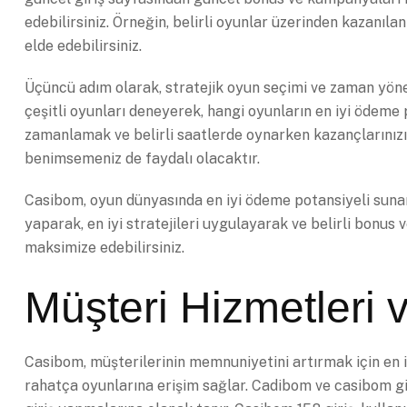
edebilirsiniz. Örneğin, belirli oyunlar üzerinden kazanıl
elde edebilirsiniz.
Üçüncü adım olarak, stratejik oyun seçimi ve zaman yöne
çeşitli oyunları deneyerek, hangi oyunların en iyi ödeme
zamanlamak ve belirli saatlerde oynarken kazançlarınızı
benimsemeniz de faydalı olacaktır.
Casibom, oyun dünyasında en iyi ödeme potansiyeli sunan 
yaparak, en iyi stratejileri uygulayarak ve belirli bonus
maksimize edebilirsiniz.
Müşteri Hizmetleri 
Casibom, müşterilerinin memnuniyetini artırmak için en iyi
rahatça oyunlarına erişim sağlar. Cadibom ve casibom giri