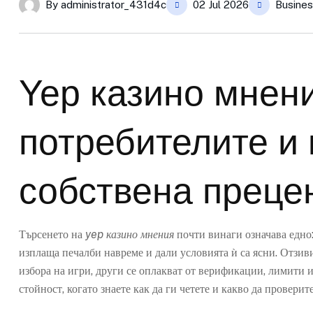
By
administrator_431d4c
02 Jul 2026
Busines
Yep казино мнени
потребителите и 
собствена преце
Търсенето на
yep казино мнения
почти винаги означава едно:
изплаща печалби навреме и дали условията ѝ са ясни. Отзив
избора на игри, други се оплакват от верификации, лимити 
стойност, когато знаете как да ги четете и какво да проверит