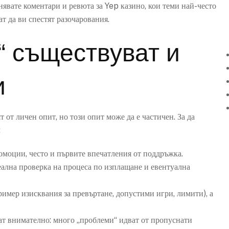
явате коментари и ревюта за Yep казино, кои теми най-често
т да ви спестят разочарования.
“ съществуват и
и
 от личен опит, но този опит може да е частичен. За да
:
омоции, често и първите впечатления от поддръжка.
ална проверка на процеса по изплащане и евентуална
ример изисквания за превъртане, допустими игри, лимити), а
ват внимателно: много „проблеми“ идват от пропуснати