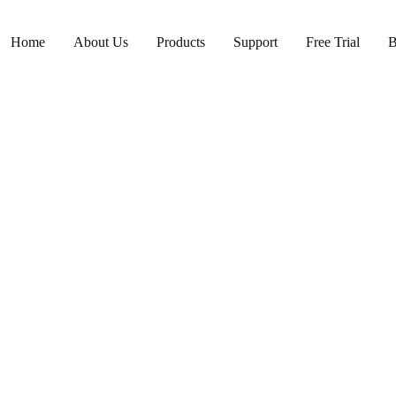
Home
About Us
Products
Support
Free Trial
B
мнения: как да ч