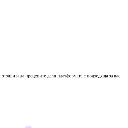
ните дали платфор
за вас
е отзиви и да прецените дали платформата е подходяща за вас