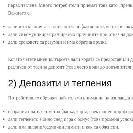
първо теглене. Много потребители приемат това като „пречка
Важното е:
дали изискванията са описани ясно (какви документи, в какъ
дали се комуникират разбираемо причините при отказ на до
дали сроковете са разумни и има обратна връзка.
Когато четете мнения, търсете дали хората са предоставили 
различен от този за депозит (това често води до допълнителн
2) Депозити и тегления
Потребителите обръщат най-голямо внимание на изплащания
избрания платежен метод (банка, карта, електронен портфейл
дали тегленето е било след игра с бонус (това променя услови
дали има дневни/седмични лимити и как са обяснени.