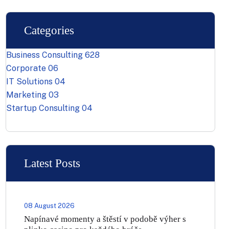
Categories
Business Consulting
628
Corporate
06
IT Solutions
04
Marketing
03
Startup Consulting
04
Latest Posts
08 August 2026
Napínavé momenty a štěstí v podobě výher s