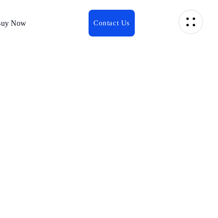
uy Now
етете отзиви