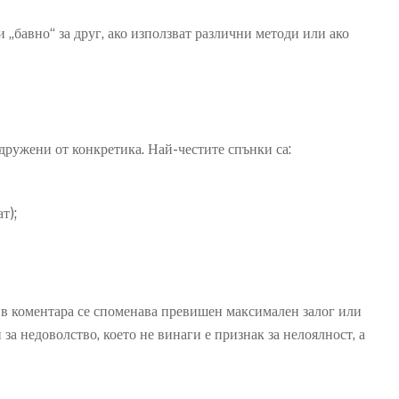
 „бавно“ за друг, ако използват различни методи или ако
дружени от конкретика. Най-честите спънки са:
т);
 в коментара се споменава превишен максимален залог или
за недоволство, което не винаги е признак за нелоялност, а