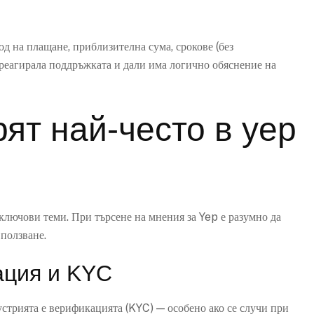
тод на плащане, приблизителна сума, срокове (без
е реагирала поддръжката и дали има логично обяснение на
рят най-често в yep
ключови теми. При търсене на мнения за Yep е разумно да
 ползване.
ация и KYC
стрията е верификацията (KYC) — особено ако се случи при