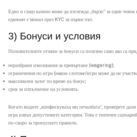
Едно и също казино може да изглежда „бързо“ за един човек и
единият е минал през KYC за първи път.
3) Бонуси и условия
Положителните отзиви за бонуси са полезни само ако са при
неразбрани изисквания за превъртане (wagering);
ограничения по игри (някои слотове/игри може да не участва
максимален залог по време на бонус;
срок за изпълнение на условията.
Когато видите „конфискуваха ми печалбата“, проверете дали
игра извън допустимите категории. Това е типичен сценарий 
по-скоро за пропуснато правило.