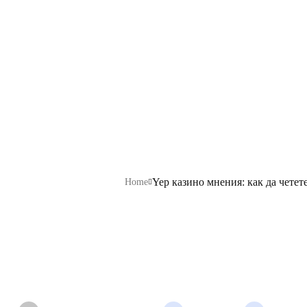
и да преце
подходяща 
Yep казино мнения: как да четет
Home