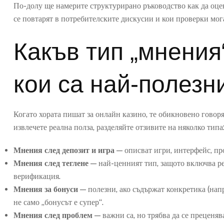
По-долу ще намерите структурирано ръководство как да оцен
се повтарят в потребителските дискусии и кои проверки мога
Какъв тип „мнения
кои са най-полезн
Когато хората пишат за онлайн казино, те обикновено говорят
извлечете реална полза, разделяйте отзивите на няколко типа
Мнения след депозит и игра
— описват игри, интерфейс, пр
Мнения след теглене
— най-ценният тип, защото включва ре
верификация.
Мнения за бонуси
— полезни, ако съдържат конкретика (нап
не само „бонусът е супер“.
Мнения след проблем
— важни са, но трябва да се преценя