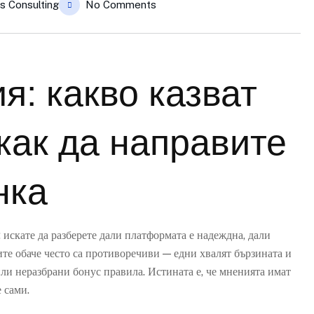
s Consulting
No Comments
я: какво казват
как да направите
нка
 искате да разберете дали платформата е надеждна, дали
ите обаче често са противоречиви — едни хвалят бързината и
или неразбрани бонус правила. Истината е, че мненията имат
е сами.