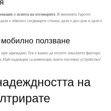
я
реакция
и
яснота на отговорите
. В мненията търсете
али е обяснил следващите стъпки, дали е дал срок и дали е
и мобилно ползване
и при зареждане. Тук е важно да отсеете локалните фактори
ми. Най-надеждни са коментари, които посочват устройство/
надеждността на
илтрирате