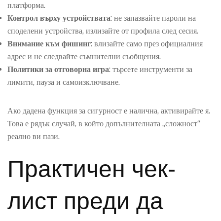
платформа.
Контрол върху устройствата
: не запазвайте пароли на
споделени устройства, излизайте от профила след сесия.
Внимание към фишинг
: влизайте само през официалния
адрес и не следвайте съмнителни съобщения.
Политики за отговорна игра
: търсете инструменти за
лимити, пауза и самоизключване.
Ако дадена функция за сигурност е налична, активирайте я.
Това е рядък случай, в който допълнителната „сложност“
реално ви пази.
Практичен чек-
лист преди да