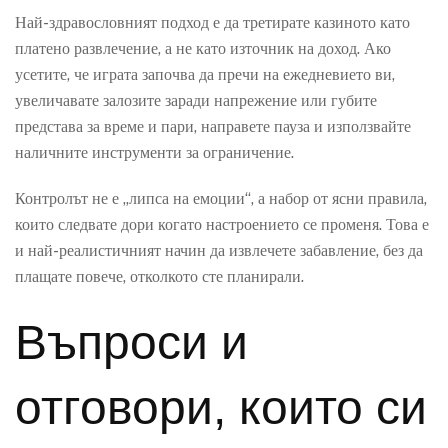
Най-здравословният подход е да третирате казиното като
платено развлечение, а не като източник на доход. Ако
усетите, че играта започва да пречи на ежедневието ви,
увеличавате залозите заради напрежение или губите
представа за време и пари, направете пауза и използвайте
наличните инструменти за ограничение.
Контролът не е „липса на емоции“, а набор от ясни правила,
които следвате дори когато настроението се променя. Това е
и най-реалистичният начин да извлечете забавление, без да
плащате повече, отколкото сте планирали.
Въпроси и
отговори, които си