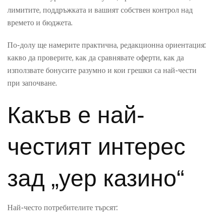
лимитите, поддръжката и вашият собствен контрол над
времето и бюджета.
По-долу ще намерите практична, редакционна ориентация:
какво да проверите, как да сравнявате оферти, как да
използвате бонусите разумно и кои грешки са най-чести
при започване.
Какъв е най-
честият интерес
зад „yep казино“
Най-често потребителите търсят: