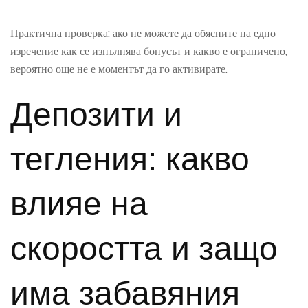
Практична проверка: ако не можете да обясните на едно
изречение как се изпълнява бонусът и какво е ограничено,
вероятно още не е моментът да го активирате.
Депозити и
тегления: какво
влияе на
скоростта и защо
има забавяния