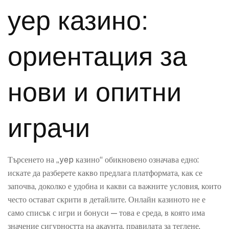
yep казино:
ориентация за
нови и опитни
играчи
Търсенето на „yep казино“ обикновено означава едно:
искате да разберете какво предлага платформата, как се
започва, доколко е удобна и какви са важните условия, които
често остават скрити в детайлите. Онлайн казиното не е
само списък с игри и бонуси — това е среда, в която има
значение сигурността на акаунта, правилата за теглене,