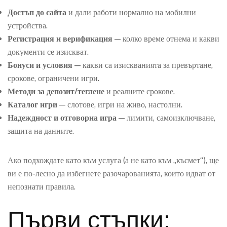
Достъп до сайта
и дали работи нормално на мобилни
устройства.
Регистрация и верификация
— колко време отнема и какви
документи се изискват.
Бонуси и условия
— какви са изискванията за превъртане,
срокове, ограничени игри.
Методи за депозит/теглене
и реалните срокове.
Каталог игри
— слотове, игри на живо, настолни.
Надеждност и отговорна игра
— лимити, самоизключване,
защита на данните.
Ако подхождате като към услуга (а не като към „късмет“), ще
ви е по-лесно да избегнете разочарованията, които идват от
непознати правила.
Първи стъпки: