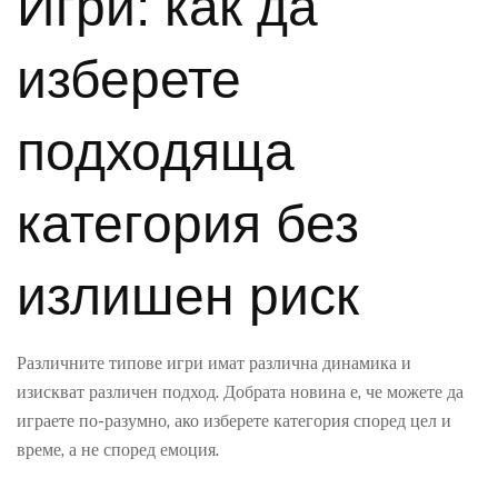
Игри: как да
изберете
подходяща
категория без
излишен риск
Различните типове игри имат различна динамика и
изискват различен подход. Добрата новина е, че можете да
играете по-разумно, ако изберете категория според цел и
време, а не според емоция.