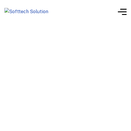
yep казино: