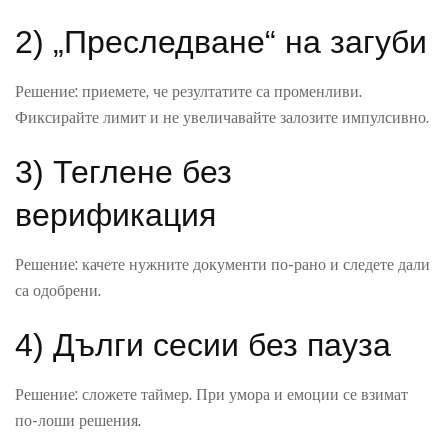
2) „Преследване“ на загуби
Решение: приемете, че резултатите са променливи.
Фиксирайте лимит и не увеличавайте залозите импулсивно.
3) Теглене без
верификация
Решение: качете нужните документи по-рано и следете дали
са одобрени.
4) Дълги сесии без пауза
Решение: сложете таймер. При умора и емоции се взимат
по-лоши решения.