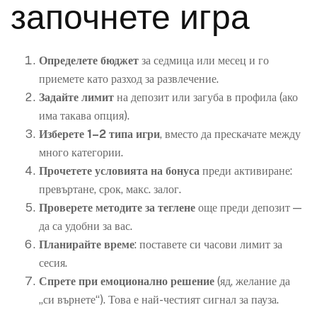
започнете игра
Определете бюджет
за седмица или месец и го
приемете като разход за развлечение.
Задайте лимит
на депозит или загуба в профила (ако
има такава опция).
Изберете 1–2 типа игри
, вместо да прескачате между
много категории.
Прочетете условията на бонуса
преди активиране:
превъртане, срок, макс. залог.
Проверете методите за теглене
още преди депозит —
да са удобни за вас.
Планирайте време
: поставете си часови лимит за
сесия.
Спрете при емоционално решение
(яд, желание да
„си върнете“). Това е най-честият сигнал за пауза.