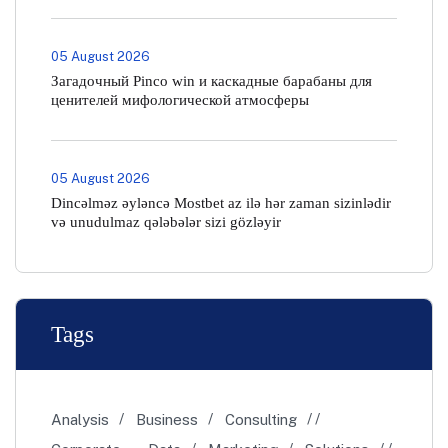
05 August 2026
Загадочный Pinco win и каскадные барабаны для
ценителей мифологической атмосферы
05 August 2026
Dincəlməz əyləncə Mostbet az ilə hər zaman sizinlədir
və unudulmaz qələbələr sizi gözləyir
Tags
Analysis
Business
Consulting