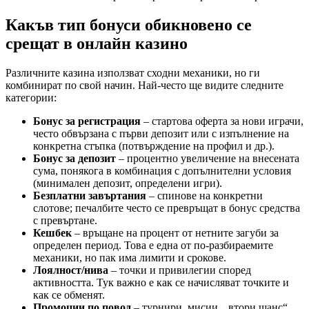
Какъв тип бонуси обикновено се
срещат в онлайн казино
Различните казина използват сходни механики, но ги
комбинират по свой начин. Най-често ще видите следните
категории:
Бонус за регистрация
– стартова оферта за нови играчи,
често обвързана с първи депозит или с изпълнение на
конкретна стъпка (потвърждение на профил и др.).
Бонус за депозит
– процентно увеличение на внесената
сума, понякога в комбинация с допълнителни условия
(минимален депозит, определени игри).
Безплатни завъртания
– спинове на конкретни
слотове; печалбите често се превръщат в бонус средства
с превъртане.
Кешбек
– връщане на процент от нетните загуби за
определен период. Това е една от по-разбираемите
механики, но пак има лимити и срокове.
Лоялност/нива
– точки и привилегии според
активността. Тук важно е как се начисляват точките и
как се обменят.
Промоции по повод
– турнири, мисии, „втори шанс“