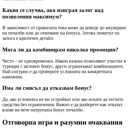
Какво се случва, ако изиграя залог над
позволения максимум?
В зависимост от правилата това може да доведе до анулиране
на печалби или до отнемане на бонуса. Затова лимитът на
залога е критичен детайл.
Мога ли да комбинирам няколко промоции?
Често – не едновременно. Някои казина позволяват участие в
турнири с активен бонус, други ограничават комбинациите.
Най-сигурно е да проверите условията на конкретната
кампания.
Има ли смисъл да отказвам бонус?
Да, ако условията не ви устройват или ако искате да теглите
средства без ограничения. Важно е да разберете как отказът
влияе на вече натрупани бонус печалби.
Отговорна игра и разумни очаквания