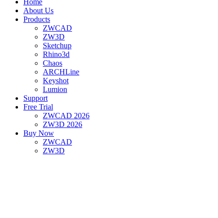
Home
About Us
Products
ZWCAD
ZW3D
Sketchup
Rhino3d
Chaos
ARCHLine
Keyshot
Lumion
Support
Free Trial
ZWCAD 2026
ZW3D 2026
Buy Now
ZWCAD
ZW3D