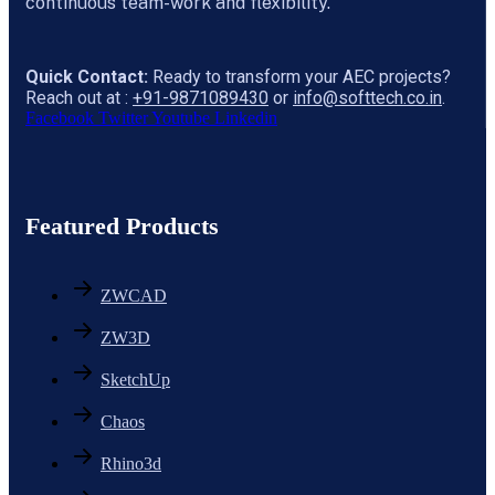
continuous team-work and flexibility.
Quick Contact:
Ready to transform your AEC projects?
Reach out at :
+91-9871089430
or
info@softtech.co.in
.
Facebook
Twitter
Youtube
Linkedin
Featured Products
ZWCAD
ZW3D
SketchUp
Chaos
Rhino3d