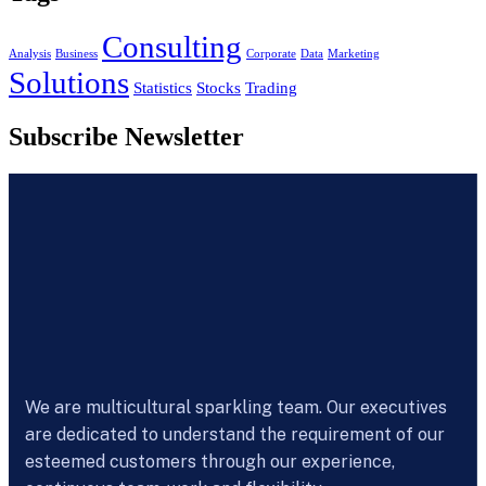
Consulting
Analysis
Business
Corporate
Data
Marketing
Solutions
Statistics
Stocks
Trading
Subscribe Newsletter
We are multicultural sparkling team. Our executives
are dedicated to understand the requirement of our
esteemed customers through our experience,