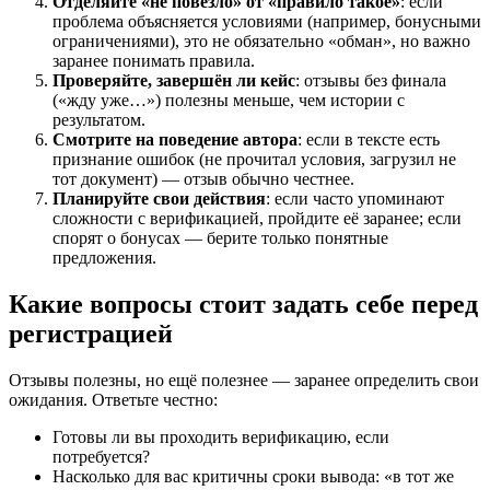
Отделяйте «не повезло» от «правило такое»
: если
проблема объясняется условиями (например, бонусными
ограничениями), это не обязательно «обман», но важно
заранее понимать правила.
Проверяйте, завершён ли кейс
: отзывы без финала
(«жду уже…») полезны меньше, чем истории с
результатом.
Смотрите на поведение автора
: если в тексте есть
признание ошибок (не прочитал условия, загрузил не
тот документ) — отзыв обычно честнее.
Планируйте свои действия
: если часто упоминают
сложности с верификацией, пройдите её заранее; если
спорят о бонусах — берите только понятные
предложения.
Какие вопросы стоит задать себе перед
регистрацией
Отзывы полезны, но ещё полезнее — заранее определить свои
ожидания. Ответьте честно:
Готовы ли вы проходить верификацию, если
потребуется?
Насколько для вас критичны сроки вывода: «в тот же