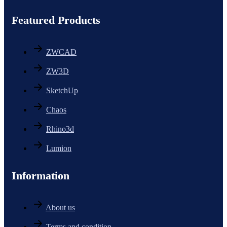
Featured Products
ZWCAD
ZW3D
SketchUp
Chaos
Rhino3d
Lumion
Information
About us
Terms and condition