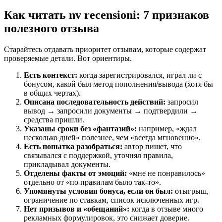
Как читать nv recensioni: 7 признаков
полезного отзыва
Старайтесь отдавать приоритет отзывам, которые содержат
проверяемые детали. Вот ориентиры.
Есть контекст:
когда зарегистрировался, играл ли с
бонусом, какой был метод пополнения/вывода (хотя бы
в общих чертах).
Описана последовательность действий:
запросил
вывод → запросили документы → подтвердили →
средства пришли.
Указаны сроки без «фантазий»:
например, «ждал
несколько дней» полезнее, чем «всегда мгновенно».
Есть попытка разобраться:
автор пишет, что
связывался с поддержкой, уточнял правила,
прикладывал документы.
Отделены факты от эмоций:
«мне не понравилось»
отдельно от «по правилам было так-то».
Упомянуты условия бонуса, если он был:
отыгрыш,
ограничение по ставкам, список исключенных игр.
Нет призывов и «обещаний»:
когда в отзыве много
рекламных формулировок, это снижает доверие.