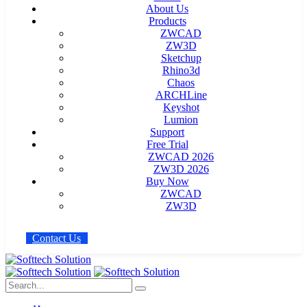
About Us
Products
ZWCAD
ZW3D
Sketchup
Rhino3d
Chaos
ARCHLine
Keyshot
Lumion
Support
Free Trial
ZWCAD 2026
ZW3D 2026
Buy Now
ZWCAD
ZW3D
C
o
n
t
a
c
t
U
s