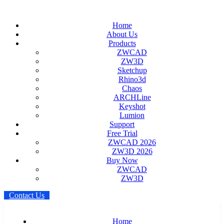
Home
About Us
Products
ZWCAD
ZW3D
Sketchup
Rhino3d
Chaos
ARCHLine
Keyshot
Lumion
Support
Free Trial
ZWCAD 2026
ZW3D 2026
Buy Now
ZWCAD
ZW3D
C
o
n
t
a
c
t
U
s
Home