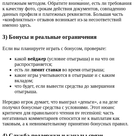
платежным методом. Обратите внимание, есть ли требования
к качеству фото, срокам действия документов, совпадению
данных профиля и платежных реквизитов. Большая часть
«конфликтных» отзывов возникает из-за несоответствий
именно здесь.
3) Бонусы и реальные ограничения
Если вы планируете играть с бонусом, проверьте:
какой
вейджер
(условие отыгрыша) и на что он
распространяется;
есть ли
лимит ставки
во время отыгрыша;
какие игры учитываются в отыгрыше и с каким
вкладом;
что будет, если вывести средства до завершения
отыгрыша.
Нередко игрок думает, что выиграл «деньги», а на деле
получил бонусные средства с условиями. Этот нюанс
критичен для правильного чтения nv recensioni: часть
негативных комментариев относится не к выплатам как
таковым, а к невнимательному принятию бонусных правил.
4) Служба поддержки и каналы связи