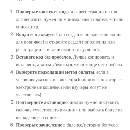
Проверьте контекст кода
: для регистрации он или
для депозита, нужен ли минимальный платеж, есть ли
список игр.
Войдите в аккаунт
(или создайте новый, если акция
для новичков) и откройте раздел пополнения или
регистрации — в зависимости от условий.
Вставьте код без пробелов
. Лучше копировать и
вставлять, а затем убедиться, что в конце нет пробела.
Выберите подходящий метод оплаты
, если в
условиях указаны исключения (например, некоторые
электронные кошельки или ваучеры могут не
участвовать).
Подтвердите активацию
: иногда нужно поставить
галочку «участвовать в акции» или выбрать бонус из
выпадающего списка.
Проверьте зачисление
в балансе/истории бонусов.