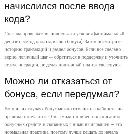
начислился после ввода
кода?
Сначала проверьте, выполнены ли условия (минимальный
депозит, метод оплаты, выбор бонуса). Затем посмотрите
историю транзакций и раздел бонусов. Если все сделано
верно, логичный шаг — обратиться в поддержку и уточнить
статус операции, не делая повторный платеж «вслепую».
Можно ли отказаться от
бонуса, если передумал?
Во многих случаях бонус можно отменить в кабинете, но
правила отличаются. Отказ может привести к списанию
бонусных средств и связанных с ними выигрышей — это
нормальная практика, поэтому лучше решать до начала