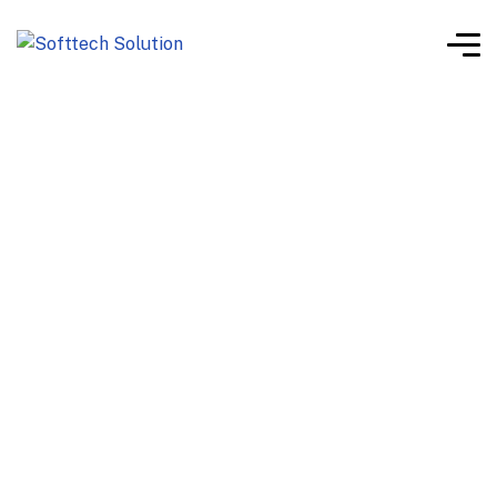
nv codice bonus: