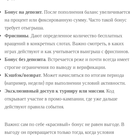
Бонус на депозит
. После пополнения баланс увеличивается
на процент или фиксированную сумму. Часто такой бонус
требует отыгрыша.
Фриспины
. Дают определенное количество бесплатных
вращений в конкретных слотах. Важно смотреть, в каких
играх действуют и как учитывается выигрыш с фриспинов.
Бонус без депозита
. Встречается реже и почти всегда имеет
строгие ограничения по выводу и верификации.
Кэшбэк/возврат
. Может начисляться по итогам периода
(например, недели) при выполнении условий активности.
Эксклюзивный доступ к турниру или миссии
. Код
открывает участие в промо-кампании, где уже дальше
действуют правила события.
Важно: сам по себе «красивый» бонус не равен выгоде. В
выгоду он превращается только тогда, когда условия