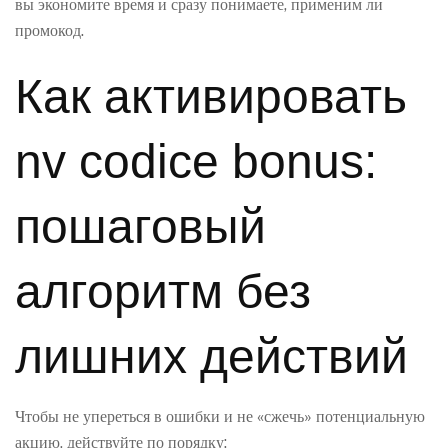
вы экономите время и сразу понимаете, применим ли
промокод.
Как активировать
nv codice bonus:
пошаговый
алгоритм без
лишних действий
Чтобы не упереться в ошибки и не «сжечь» потенциальную
акцию, действуйте по порядку: