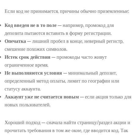
Если код не принимается, причины обычно приземленные:
Код введен не в то поле
— например, промокод для
депозита пытаются вставить в форму регистрации.
Опечатка
— лишний пробел в конце, неверный регистр,
смешение похожих символов.
Истек срок действия
— промокоды часто живут
ограниченное время.
Не выполняются условия
— минимальный депозит,
определенный метод оплаты, лимит по географии или
статусу аккаунта.
Аккаунт уже не считается новым
— если акция только для
новых пользователей.
Хороший подход — сначала найти страницу/раздел акции и
прочитать требования в том же окне, где вводится код. Так