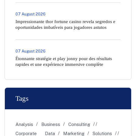
07 August 2026
Impressionante thor fortune casino revela segredos e
oportunidades imbatíveis para jogadores astutos
07 August 2026
Étonnante stratégie et play jonny pour des résultats
rapides et une expérience immersive complète
Tags
Analysis
Business
Consulting
Corporate
Data
Marketing
Solutions