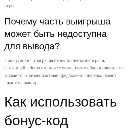
игры.
Почему часть выигрыша
может быть недоступна
для вывода?
Пока условия отыгрыша не выполнены, выигрыш,
связанный с бонусом, может оставаться «заблокированным».
Кроме того, бездепозитные предложения нередко имеют
лимит на вывод.
Как использовать
бонус-код