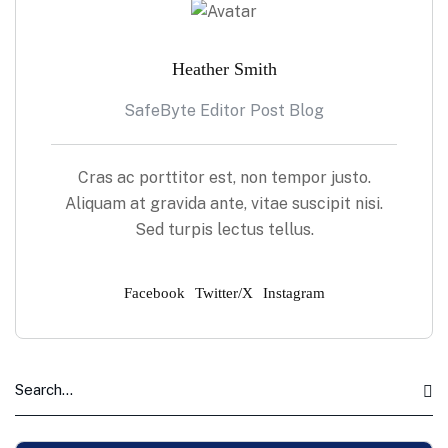
Heather Smith
SafeByte Editor Post Blog
Cras ac porttitor est, non tempor justo.
Aliquam at gravida ante, vitae suscipit nisi.
Sed turpis lectus tellus.
Facebook
Twitter/X
Instagram