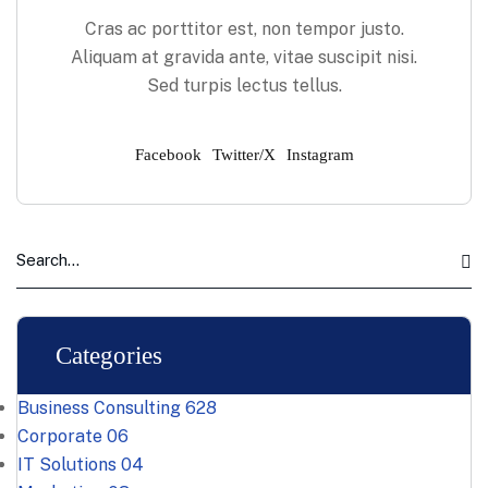
Cras ac porttitor est, non tempor justo.
Aliquam at gravida ante, vitae suscipit nisi.
Sed turpis lectus tellus.
Facebook
Twitter/X
Instagram
Categories
Business Consulting
628
Corporate
06
IT Solutions
04