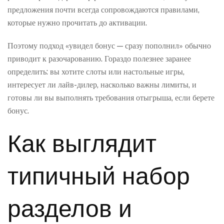
предложения почти всегда сопровождаются правилами,
которые нужно прочитать до активации.
Поэтому подход «увидел бонус — сразу пополнил» обычно
приводит к разочарованию. Гораздо полезнее заранее
определить: вы хотите слоты или настольные игры,
интересует ли лайв-дилер, насколько важны лимиты, и
готовы ли вы выполнять требования отыгрыша, если берете
бонус.
Как выглядит
типичный набор
разделов и