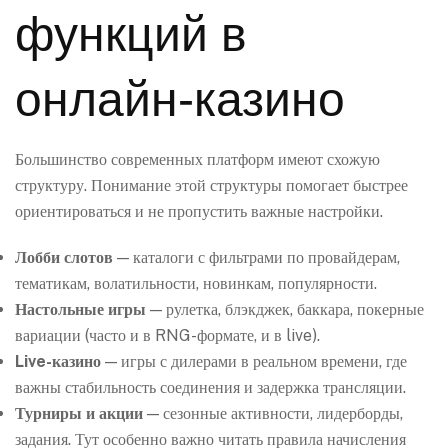
функций в
онлайн-казино
Большинство современных платформ имеют схожую
структуру. Понимание этой структуры помогает быстрее
ориентироваться и не пропустить важные настройки.
Лобби слотов
— каталоги с фильтрами по провайдерам,
тематикам, волатильности, новинкам, популярности.
Настольные игры
— рулетка, блэкджек, баккара, покерные
вариации (часто и в RNG-формате, и в live).
Live-казино
— игры с дилерами в реальном времени, где
важны стабильность соединения и задержка трансляции.
Турниры и акции
— сезонные активности, лидерборды,
задания. Тут особенно важно читать правила начисления