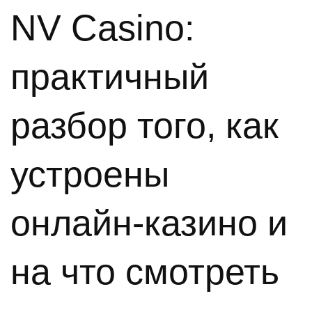
NV Casino:
практичный
разбор того, как
устроены
онлайн-казино и
на что смотреть