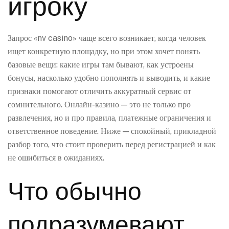
игроку
Запрос «nv casino» чаще всего возникает, когда человек
ищет конкретную площадку, но при этом хочет понять
базовые вещи: какие игры там бывают, как устроены
бонусы, насколько удобно пополнять и выводить, и какие
признаки помогают отличить аккуратный сервис от
сомнительного. Онлайн-казино — это не только про
развлечения, но и про правила, платежные ограничения и
ответственное поведение. Ниже — спокойный, прикладной
разбор того, что стоит проверить перед регистрацией и как
не ошибиться в ожиданиях.
Что обычно
подразумевают