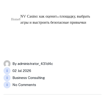
NV Casino: как оценить площадку, выбрать
Home
игры и выстроить безопасные привычки
By
administrator_431d4c
02 Jul 2026
Business Consulting
No Comments