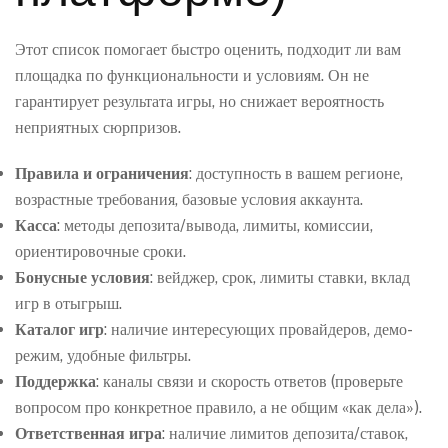
Этот список помогает быстро оценить, подходит ли вам
площадка по функциональности и условиям. Он не
гарантирует результата игры, но снижает вероятность
неприятных сюрпризов.
Правила и ограничения
: доступность в вашем регионе,
возрастные требования, базовые условия аккаунта.
Касса
: методы депозита/вывода, лимиты, комиссии,
ориентировочные сроки.
Бонусные условия
: вейджер, срок, лимиты ставки, вклад
игр в отыгрыш.
Каталог игр
: наличие интересующих провайдеров, демо-
режим, удобные фильтры.
Поддержка
: каналы связи и скорость ответов (проверьте
вопросом про конкретное правило, а не общим «как дела»).
Ответственная игра
: наличие лимитов депозита/ставок,