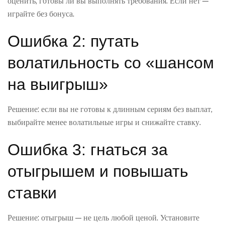
оценить, готовы ли вы выполнять требования. Если нет —
играйте без бонуса.
Ошибка 2: путать
волатильность со «шансом
на выигрыш»
Решение: если вы не готовы к длинным сериям без выплат,
выбирайте менее волатильные игры и снижайте ставку.
Ошибка 3: гнаться за
отыгрышем и повышать
ставки
Решение: отыгрыш — не цель любой ценой. Установите