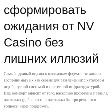
сформировать
ожидания от NV
Casino без
лишних иллюзий
Самый здравый подход к площадкам формата nv casino —
воспринимать их как сервис для развлечений: с каталогом
игр, бонусной системой и платежной инфраструктурой.
Ваш комфорт зависит от того, насколько прозрачны правила,
насколько удобна касса и насколько быстро решаются
вопросы через поддержку.