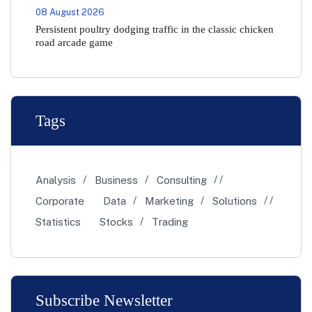
08 August 2026
Persistent poultry dodging traffic in the classic chicken
road arcade game
Tags
Analysis
Business
Consulting
Corporate
Data
Marketing
Solutions
Statistics
Stocks
Trading
Subscribe Newsletter