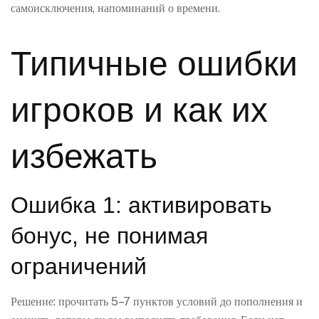
самоисключения, напоминаний о времени.
Типичные ошибки
игроков и как их
избежать
Ошибка 1: активировать
бонус, не понимая
ограничений
Решение: прочитать 5–7 пунктов условий до пополнения и