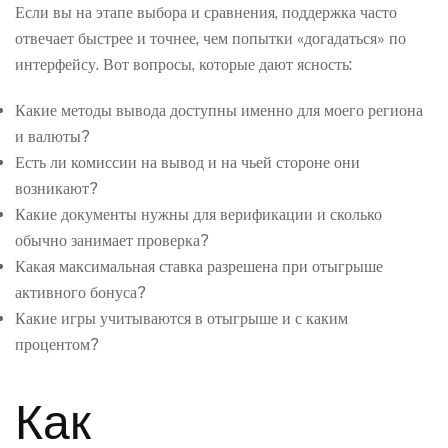
Если вы на этапе выбора и сравнения, поддержка часто
отвечает быстрее и точнее, чем попытки «догадаться» по
интерфейсу. Вот вопросы, которые дают ясность:
Какие методы вывода доступны именно для моего региона
и валюты?
Есть ли комиссии на вывод и на чьей стороне они
возникают?
Какие документы нужны для верификации и сколько
обычно занимает проверка?
Какая максимальная ставка разрешена при отыгрыше
активного бонуса?
Какие игры учитываются в отыгрыше и с каким
процентом?
Как