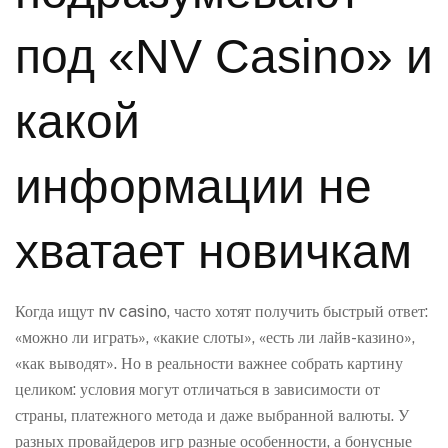
под «NV Casino» и
какой
информации не
хватает новичкам
Когда ищут nv casino, часто хотят получить быстрый ответ:
«можно ли играть», «какие слоты», «есть ли лайв-казино»,
«как выводят». Но в реальности важнее собрать картину
целиком: условия могут отличаться в зависимости от
страны, платежного метода и даже выбранной валюты. У
разных провайдеров игр разные особенности, а бонусные