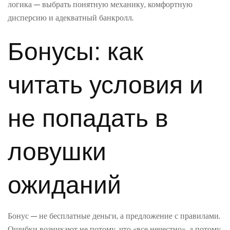
логика — выбрать понятную механику, комфортную
дисперсию и адекватный банкролл.
Бонусы: как
читать условия и
не попадать в
ловушки
ожиданий
Бонус — не бесплатные деньги, а предложение с правилами.
Ошибки возникают не потому, что «все нечестно», а потому