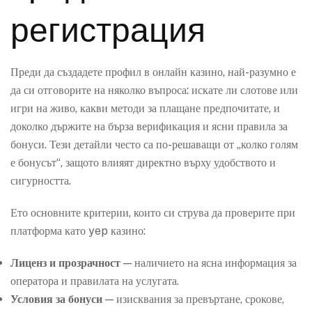
регистрация
Преди да създадете профил в онлайн казино, най-разумно е
да си отговорите на няколко въпроса: искате ли слотове или
игри на живо, какви методи за плащане предпочитате, и
доколко държите на бърза верификация и ясни правила за
бонуси. Тези детайли често са по-решаващи от „колко голям
е бонусът“, защото влияят директно върху удобството и
сигурността.
Ето основните критерии, които си струва да проверите при
платформа като yep казино:
Лиценз и прозрачност
— наличието на ясна информация за
оператора и правилата на услугата.
Условия за бонуси
— изисквания за превъртане, срокове,