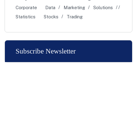
Corporate
Data
Marketing
Solutions
Statistics
Stocks
Trading
Subscribe Newsletter