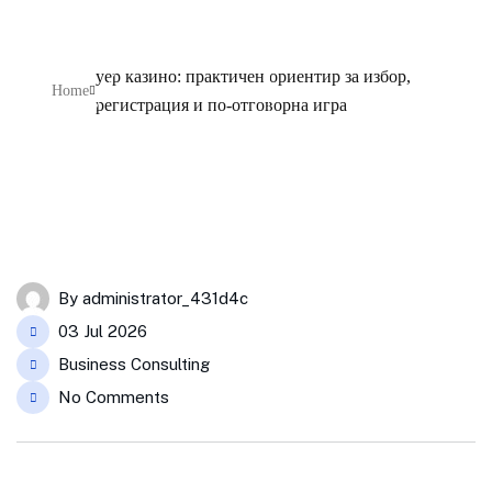
yep казино: практичен ориентир за избор,
Home
регистрация и по-отговорна игра
By
administrator_431d4c
03 Jul 2026
Business Consulting
No Comments