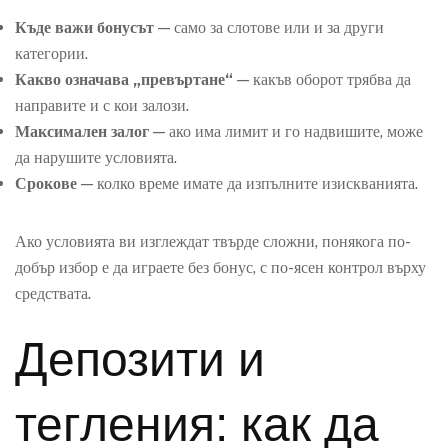
Къде важи бонусът
— само за слотове или и за други
категории.
Какво означава „превъртане“
— какъв оборот трябва да
направите и с кои залози.
Максимален залог
— ако има лимит и го надвишите, може
да нарушите условията.
Срокове
— колко време имате да изпълните изискванията.
Ако условията ви изглеждат твърде сложни, понякога по-
добър избор е да играете без бонус, с по-ясен контрол върху
средствата.
Депозити и
тегления: как да