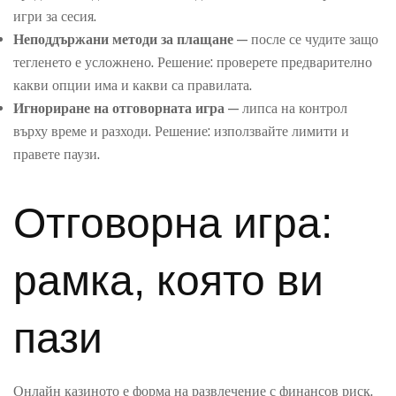
игри за сесия.
Неподдържани методи за плащане
— после се чудите защо
тегленето е усложнено. Решение: проверете предварително
какви опции има и какви са правилата.
Игнориране на отговорната игра
— липса на контрол
върху време и разходи. Решение: използвайте лимити и
правете паузи.
Отговорна игра:
рамка, която ви
пази
Онлайн казиното е форма на развлечение с финансов риск.