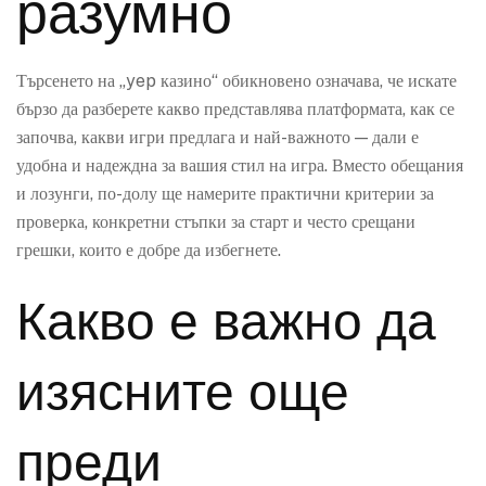
разумно
Търсенето на „yep казино“ обикновено означава, че искате
бързо да разберете какво представлява платформата, как се
започва, какви игри предлага и най-важното — дали е
удобна и надеждна за вашия стил на игра. Вместо обещания
и лозунги, по-долу ще намерите практични критерии за
проверка, конкретни стъпки за старт и често срещани
грешки, които е добре да избегнете.
Какво е важно да
изясните още
преди