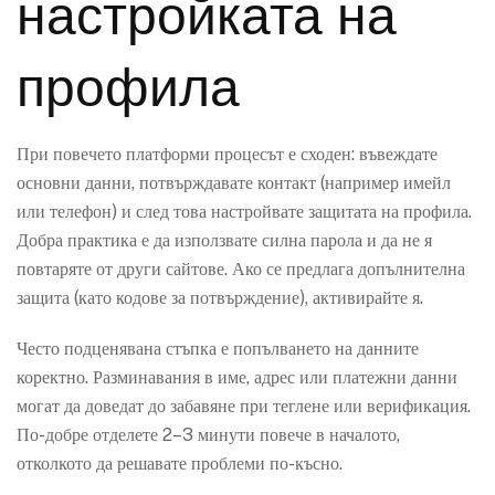
настройката на
профила
При повечето платформи процесът е сходен: въвеждате
основни данни, потвърждавате контакт (например имейл
или телефон) и след това настройвате защитата на профила.
Добра практика е да използвате силна парола и да не я
повтаряте от други сайтове. Ако се предлага допълнителна
защита (като кодове за потвърждение), активирайте я.
Често подценявана стъпка е попълването на данните
коректно. Разминавания в име, адрес или платежни данни
могат да доведат до забавяне при теглене или верификация.
По-добре отделете 2–3 минути повече в началото,
отколкото да решавате проблеми по-късно.