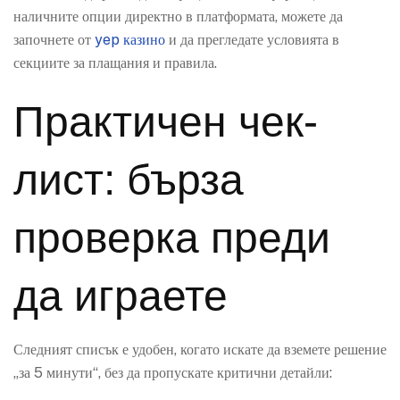
наличните опции директно в платформата, можете да
започнете от
yep казино
и да прегледате условията в
секциите за плащания и правила.
Практичен чек-
лист: бърза
проверка преди
да играете
Следният списък е удобен, когато искате да вземете решение
„за 5 минути“, без да пропускате критични детайли: