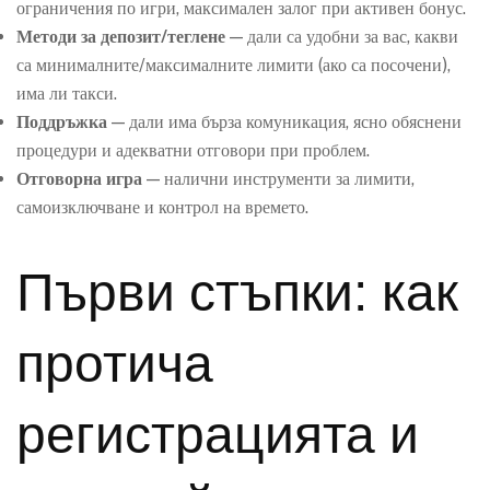
ограничения по игри, максимален залог при активен бонус.
Методи за депозит/теглене
— дали са удобни за вас, какви
са минималните/максималните лимити (ако са посочени),
има ли такси.
Поддръжка
— дали има бърза комуникация, ясно обяснени
процедури и адекватни отговори при проблем.
Отговорна игра
— налични инструменти за лимити,
самоизключване и контрол на времето.
Първи стъпки: как
протича
регистрацията и