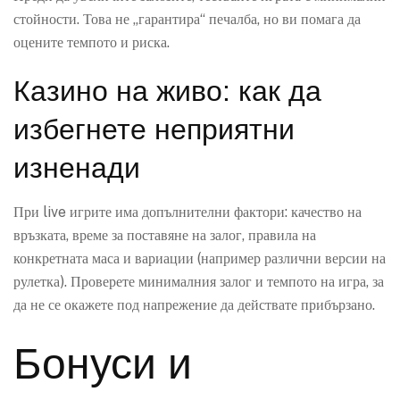
стойности. Това не „гарантира“ печалба, но ви помага да
оцените темпото и риска.
Казино на живо: как да
избегнете неприятни
изненади
При live игрите има допълнителни фактори: качество на
връзката, време за поставяне на залог, правила на
конкретната маса и вариации (например различни версии на
рулетка). Проверете минималния залог и темпото на игра, за
да не се окажете под напрежение да действате прибързано.
Бонуси и