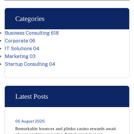
Categories
Business Consulting
618
Corporate
06
IT Solutions
04
Marketing
03
Startup Consulting
04
Latest Posts
06 August 2026
Remarkable bounces and plinko casino rewards await